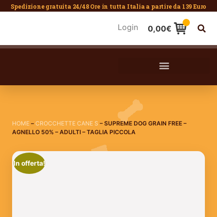
Spedizione gratuita 24/48 Ore in tutta Italia a partire da 139 Euro
Login
0,00
€
HOME
–
CROCCHETTE CANE S
–
SUPREME DOG GRAIN FREE –
AGNELLO 50% – ADULTI – TAGLIA PICCOLA
In offerta!