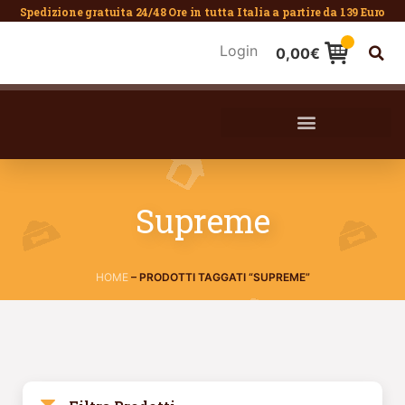
Spedizione gratuita 24/48 Ore in tutta Italia a partire da 139 Euro
Login
0,00
€
Supreme
HOME
–
PRODOTTI TAGGATI “SUPREME”