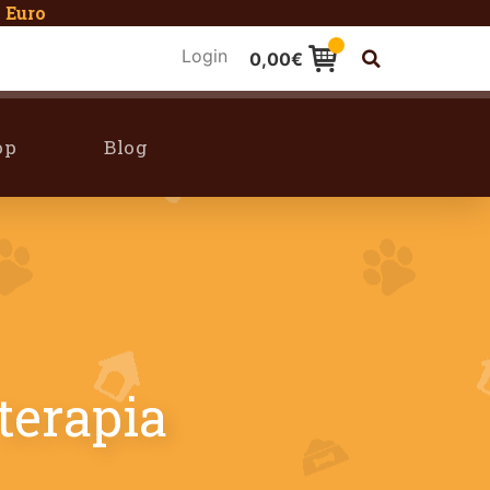
9 Euro
Login
0,00
€
op
Blog
 terapia