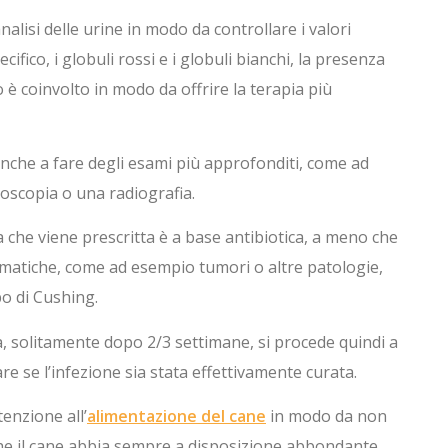
alisi delle urine in modo da controllare i valori
cifico, i globuli rossi e i globuli bianchi, la presenza
 è coinvolto in modo da offrire la terapia più
nche a fare degli esami più approfonditi, come ad
doscopia o una radiografia.
ca che viene prescritta è a base antibiotica, a meno che
ematiche, come ad esempio tumori o altre patologie,
rbo di Cushing.
a, solitamente dopo 2/3 settimane, si procede quindi a
e se l’infezione sia stata effettivamente curata.
enzione all’
alimentazione del cane
in modo da non
che il cane abbia sempre a disposizione abbondante