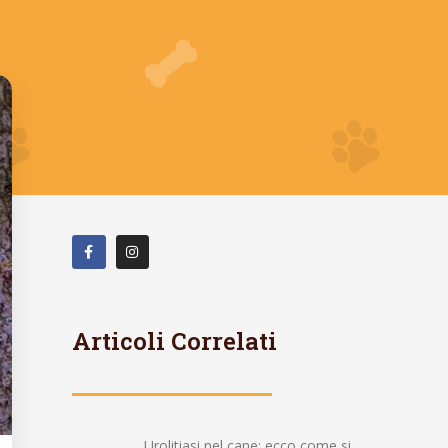
Articoli Correlati
Urolitiasi nel cane: ecco come si