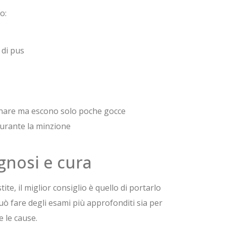
o:
 di pus
rinare ma escono solo poche gocce
durante la minzione
agnosi e cura
ite, il miglior consiglio è quello di portarlo
ò fare degli esami più approfonditi sia per
 le cause.