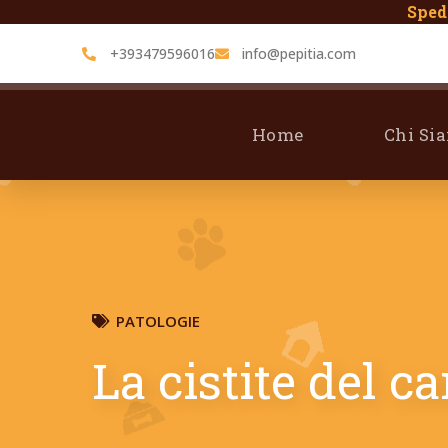
Spedi
+393479596016
info@pepitia.com
Home
Chi Si
PATOLOGIE
La cistite del c