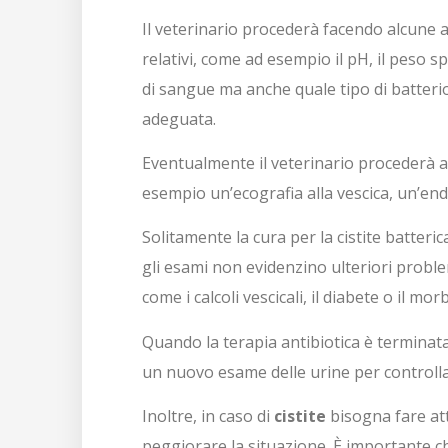
Il veterinario procederà facendo alcune an
relativi, come ad esempio il pH, il peso spe
di sangue ma anche quale tipo di batterio
adeguata.
Eventualmente il veterinario procederà a
esempio un’ecografia alla vescica, un’en
Solitamente la cura per la cistite batteri
gli esami non evidenzino ulteriori probl
come i calcoli vescicali, il diabete o il mo
Quando la terapia antibiotica è terminat
un nuovo esame delle urine per controllar
Inoltre, in caso di
cistite
bisogna fare att
peggiorare la situazione. È importante 