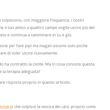
e colpiscono, con maggiore frequenza, i nostri
che il tuo amico a quattro zampe voglia uscire più del
uieto e continua a camminare in su e giù.
izione per fare pipì ma magari escono solo poche
rare di voler uscire nuovamente.
ido ha contratto la cistite. Ma in cosa consiste questa
 e la terapia adeguata?
re risposta proprio in questo articolo.
urinarie
che colpisce la vescica dei cani, proprio come