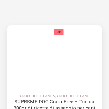
Sale!
CROCCHETTE CANE S
,
CROCCHETTE CANE
S
SUPREME DOG Grain Free – Tris da
300gr di ricette di assaggio per cani