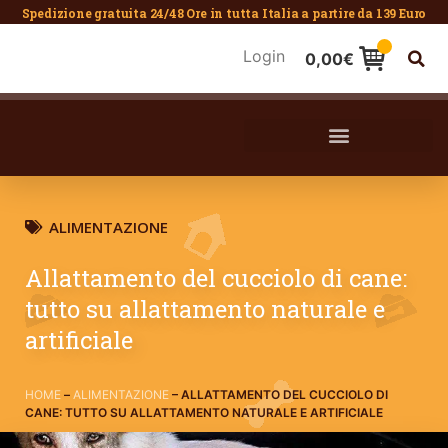
Spedizione gratuita 24/48 Ore in tutta Italia a partire da 139 Euro
Login
0,00
€
ALIMENTAZIONE
Allattamento del cucciolo di cane:
tutto su allattamento naturale e
artificiale
HOME
–
ALIMENTAZIONE
–
ALLATTAMENTO DEL CUCCIOLO DI
CANE: TUTTO SU ALLATTAMENTO NATURALE E ARTIFICIALE