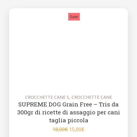
Sale!
CROCCHETTE CANE S
,
CROCCHETTE CANE
S
SUPREME DOG Grain Free – Tris da
300gr di ricette di assaggio per cani
taglia piccola
18,00
€
15,00
€