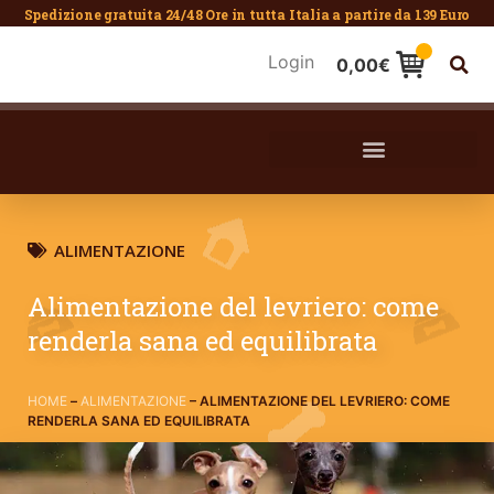
Spedizione gratuita 24/48 Ore in tutta Italia a partire da 139 Euro
Login
0,00
€
ALIMENTAZIONE
Alimentazione del levriero: come
renderla sana ed equilibrata
HOME
–
ALIMENTAZIONE
–
ALIMENTAZIONE DEL LEVRIERO: COME
RENDERLA SANA ED EQUILIBRATA